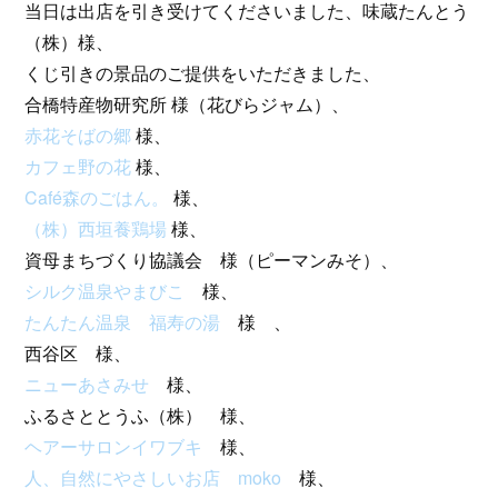
当日は出店を引き受けてくださいました、味蔵たんとう
（株）様、
くじ引きの景品のご提供をいただきました、
合橋特産物研究所 様（花びらジャム）、
赤花そばの郷
様、
カフェ野の花
様、
Café森のごはん。
様、
（株）西垣養鶏場
様、
資母まちづくり協議会 様（ピーマンみそ）、
シルク温泉やまびこ
様、
たんたん温泉 福寿の湯
様 、
西谷区 様、
ニューあさみせ
様、
ふるさととうふ（株） 様、
ヘアーサロンイワブキ
様、
人、自然にやさしいお店 moko
様、