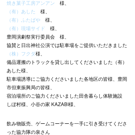
焼き菓子工房アンアン
様、
（有）あした
様、
（有）ふたばや
様、
（有）現場サイド
様、
豊岡演劇祭実行委員会 様、
協賛と日出神社公演では駐車場をご提供いただきました
（株）フクダ
様、
備品運搬のトラックを貸し出してくださいました（有）
あした様、
駐車場誘導にご協力くださいました各地区の皆様、豊岡
市但東振興局の皆様、
宿泊場所のご協力くださいました田舎暮らし体験施設
しぼ村様、小谷の家 KAZABI様、
飲み物販売、ゲームコーナーを一手に引き受けてくださ
った協力隊の泉さん