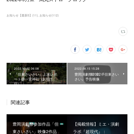
お知らせ【最新5】
(
11
)
お知らせ
(
112
)
2022.10.02 06:08
2022.09.15 15:28
『但東さいさい』上演レポ
豊岡演劇祭2022『但東さい
ート@一宮神社（9月21
さい』予告映像
日）
関連記事
豊岡演劇祭参加作品「但
【掲載情報】ミエ・演劇
東さいさい」映像2作品
ラボ『超現代』：