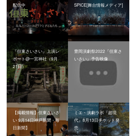
配信中
SPICE[舞台情報メディア]
『但東さいさい』上演レ
豊岡演劇祭2022『但東さ
ポート@一宮神社（9月
いさい』予告映像
21日）
【掲載情報】但東さいさ
ミエ・演劇ラボ『超現
い 9月14日神戸新聞・毎
代』8月13日チケット発
日新聞】
売