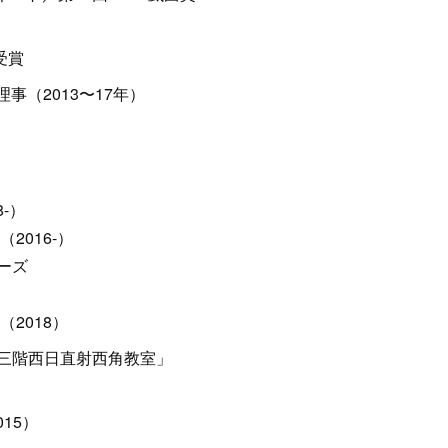
受賞
事（2013〜17年）
-）
2016-）
ーズ
2018）
三階西日直射西角教室」
015）