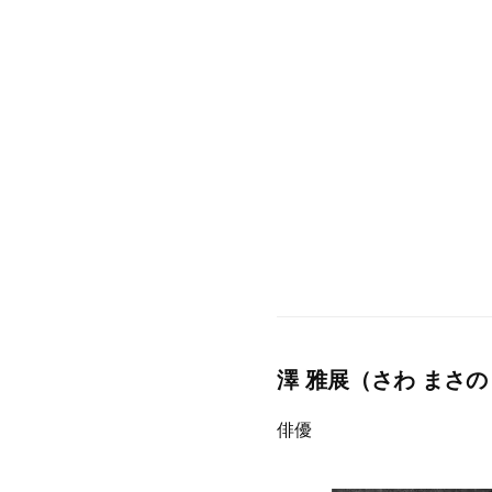
澤 雅展（さわ まさ
俳優