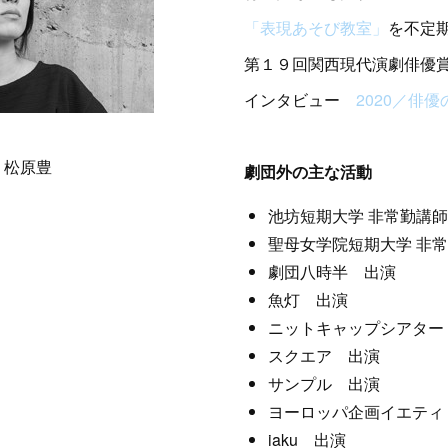
「表現あそび教室」
を不定
第１９回関西現代演劇俳優
インタビュー
2020／俳
：松原豊
劇団外の主な活動
池坊短期大学 非常勤講師（
聖母女学院短期大学 非常勤
劇団八時半 出演
魚灯 出演
ニットキャップシアター
スクエア 出演
サンプル 出演
ヨーロッパ企画イエティ
iaku 出演