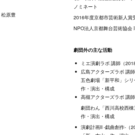
ノミネート
：松原豊
2016年度京都市芸術新人賞
NPO法人京都舞台芸術協会 理
劇団外の主な活動
ミエ演劇ラボ 講師（2018
広島アクターズラボ 講師（
五色劇場「新平和」シリ
作・演出・構成
高槻アクターズラボ 講師（
劇団わん「西川高校西棟
作・演出・構成
演劇計画II -戯曲創作-（2