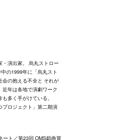
家・演出家。 烏丸ストロー
中の1999年に「烏丸スト
社会の抱える不全と それが
 近年は各地で演劇ワーク
作も多く手がけている。
こつプロジェクト」第二期演
ート／第23回 OMS戯曲賞