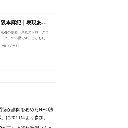
阪本麻紀｜表現あそび教室｜note
京都の劇団「烏丸ストロークロ
ック」の俳優です。こどもた…
note（ノート）
昭徳が講師を務めたNPO法
」に2011年より参加。
柳沼が立ち上げた演劇コミュ