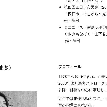
「新・内山」作・演出
第四回四日市市民劇（20
「四日市、そこから〜光
作・演出
ミエユース・演劇ラボ 講
くさきもなびく「山下君
作・演出
 まき）
プロフィール
1978年和歌山生まれ。近
2003年より烏丸ストロー
以降、俳優を中心に活動し
近年では俳優活動と共に、
育の指導にも携わる。