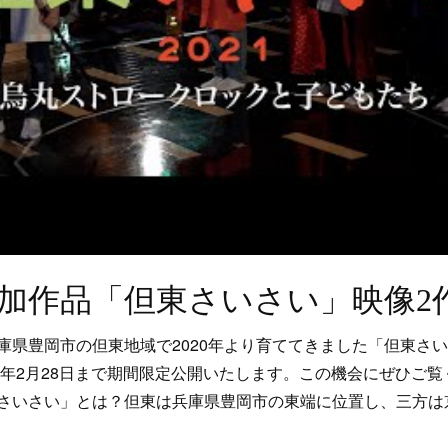
加作品「但東さいさい」映像2
庫県豊岡市の但東地域で2020年より育ててきました「但東さ
23年2月28日まで期間限定公開いたします。この機会にぜひご
さいさい」とは？但東は兵庫県豊岡市の東端に位置し、三方は