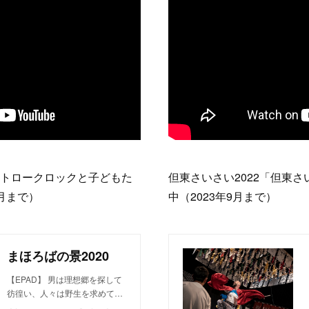
ストロークロックと子どもた
但東さいさい2022「但東
9月まで）
中（2023年9月まで）
まほろばの景2020
【EPAD】 男は理想郷を探して
彷徨い、人々は野生を求めて…