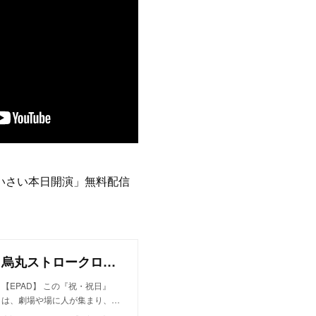
さいさい本日開演」無料配信
烏丸ストロークロックと祭「祝・祝日」
【EPAD】 この『祝・祝日』
は、劇場や場に人が集まり、…