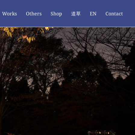
Works
Others
Shop
道草
EN
Contact