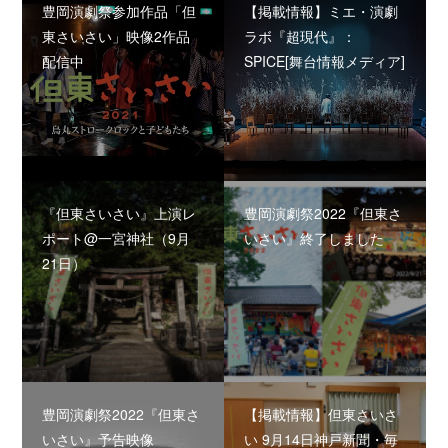
豊岡演劇祭参加作品「但
【掲載情報】ミエ・演劇
東さいさい」映像2作品
ラボ『超現代』：
配信中
SPICE[舞台情報メディア]
『但東さいさい』上演レ
豊岡演劇祭2022『但東さ
ポート@一宮神社（9月
いさい』終了しました
21日）
豊岡演劇祭2022『但東さ
【掲載情報】但東さいさ
いさい』予告映像
い 9月14日神戸新聞・毎