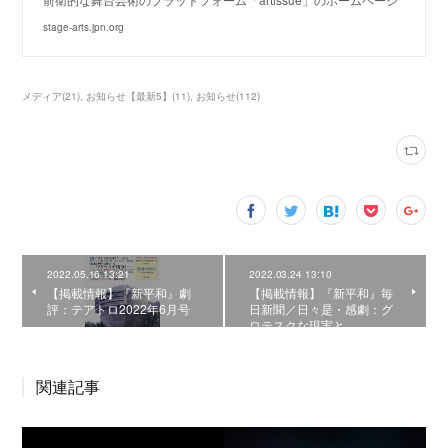
stage-arts.jpn.org
メディア
(
21
)
お知らせ【最新5】
(
11
)
お知らせ
(
112
)
2022.05.16 13:21
2022.03.24 13:10
【掲載情報】『新平和』劇
【掲載情報】『新平和』毎
評：テアトロ2022年6月号
日新聞／日々是・感劇：グ
ロテスクな現実と
関連記事