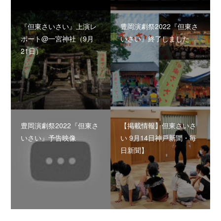
『但東さいさい』上演レ
豊岡演劇祭2022『但東さ
ポート@一宮神社（9月
いさい』終了しました
21日）
豊岡演劇祭2022『但東さ
【掲載情報】但東さいさ
いさい』予告映像
い 9月14日神戸新聞・毎
日新聞】