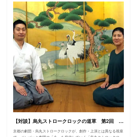
【対談】烏丸ストロークロックの道草 第2回 能楽に学ぶ表現者の身体と精神 （能楽師・宇髙竜成氏×阪本麻紀）《前編》｜烏丸ストロークロック｜note
京都の劇団・烏丸ストロークロックが、創作・上演とは異なる視座
で、メンバーと劇団の「今」を発信していく「烏丸ストロークロ…