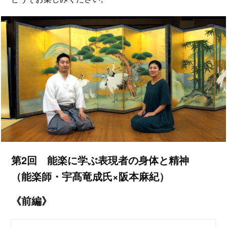
第2回 能楽に学ぶ表現者の身体と精神
（能楽師・宇髙竜成氏×阪本麻紀）
《前編》