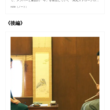
note（ノート）
《後編》