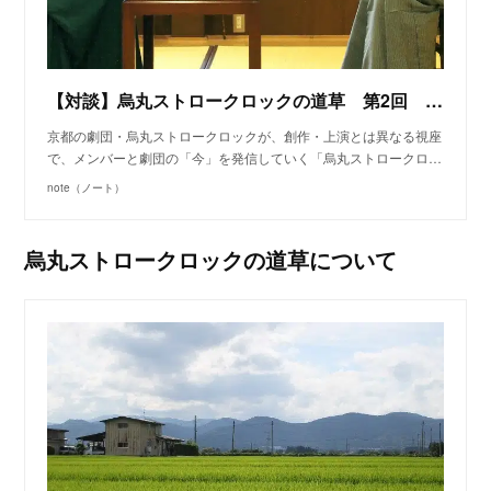
【対談】烏丸ストロークロックの道草 第2回 能楽に学ぶ表現者の身体と精神 （能楽師・宇髙竜成氏×阪本麻紀）《後編》｜烏丸ストロークロック｜note
京都の劇団・烏丸ストロークロックが、創作・上演とは異なる視座
で、メンバーと劇団の「今」を発信していく「烏丸ストロークロ…
note（ノート）
烏丸ストロークロックの道草について