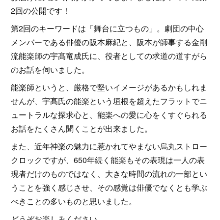
2回の公開です！
第2回のキーワードは「舞台に立つもの」。劇団の中心
メンバーである俳優の阪本麻紀と、阪本が師事する金剛
流能楽師の宇髙竜成氏に、役者としての求道の道すがら
のお話を伺いました。
能楽師というと、厳格で堅いイメージがあるかもしれま
せんが、宇髙氏の能楽という垣根を超えたフラットでニ
ュートラルな探求心と、能楽への愛に心をくすぐられる
お話をたくさん聞くことが出来ました。
また、近年神楽の魅力に惹かれてやまない烏丸ストロー
クロックですが、650年続く能楽もその表現は一人の表
現者だけのものではなく、大きな時間の流れの一部とい
うことを強く感じさせ、その感覚は俳優でなくとも学ぶ
べきことの多いものと思いました。
どうぞお楽しみください。