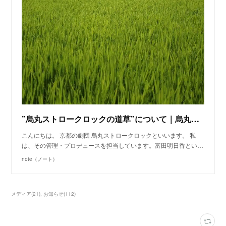
”烏丸ストロークロックの道草”について｜烏丸ストロークロック｜note
こんにちは。 京都の劇団 烏丸ストロークロックといいます。 私
は、その管理・プロデュースを担当しています。富田明日香とい…
note（ノート）
メディア
(
21
)
お知らせ
(
112
)