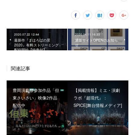
2020.07.22 12:44
2020.04.11 16:33
最新作『まほろばの景
通販サイトOPENのお知ら
2020』有料ストリーミング
せ
配信開始【特典付】
関連記事
豊岡演劇祭参加作品「但
【掲載情報】ミエ・演劇
東さいさい」映像2作品
ラボ『超現代』：
配信中
SPICE[舞台情報メディア]