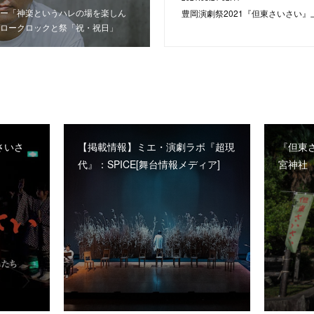
ー「神楽というハレの場を楽しん
豊岡演劇祭2021『但東さいさい
ロークロックと祭「祝・祝日」
さいさ
【掲載情報】ミエ・演劇ラボ『超現
『但東
代』：SPICE[舞台情報メディア]
宮神社（