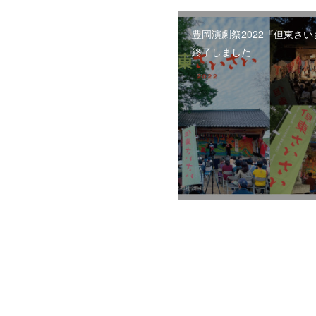
豊岡演劇祭2022『但東さ
終了しました