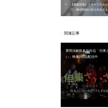
【掲載情報】ステージナタリ
で」柳沼昭徳が語る烏丸スト
関連記事
豊岡演劇祭参加作品「但東
い」映像2作品配信中