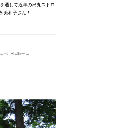
楽を通して近年の烏丸ストロ
永美和子さん！
ュー】 松田龍平 …