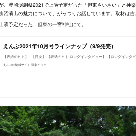
が、豊岡演劇祭2021で上演予定だった「但東さいさい」と神
柳沼演出の魅力について、がっつりお話しています。取材は吉
上演予定だった、但東の一宮神社にて。
えんぶ2021年10月号ラインナップ（9/9発売）
【表紙のヒト】 【目次】 【表紙のヒト ロングインタビュー】 【ロングインタビ
えんぶの情報サイト 演劇キック